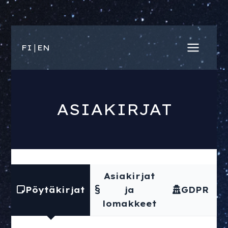
Skip
to
FI
|
EN
Main
content
Menu
ASIAKIRJAT
Asiakirjat
Pöytäkirjat
ja
GDPR
lomakkeet